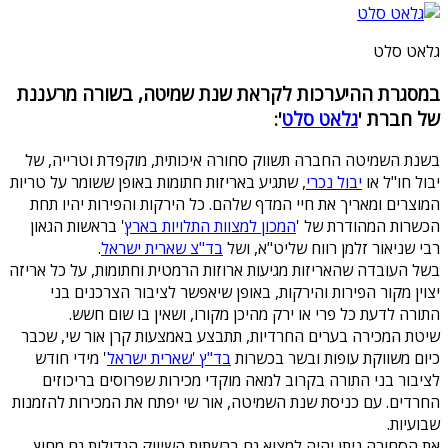
גלאט סלט
במסגרת ההיערכות לקראת שנת שמיטה, בשורה מרעננת
של חברת '
גלאט סלט
':
בשנת השמיטה החברה תשווק סחורה איכותית, מוקפדת וטרייה, של
יבול חו"ל או
יבול נכרי
, שתגיע באריזות חתומות באופן ששומר על טריות
המוצרים ומאריך את חיי המדף שלהם. כל הירקות והפירות יהיו תחת
הכשרות המהודרת של '
המכון למצוות התלויות בארץ
' בראשות הגאון
רבי שניאור זלמן רווח שליט"א, ושל
בד"צ שארית ישראל
.
בשל העובדה שהאריזות מגיעות ארוזות הרמטית וחתומות, על כל אריזה
יצוין מקור הפירות והירקות, באופן שיאפשר לציבור הצרכנים בני
התורה לדעת כל פרי או ירק מהיכן מקורו, ושאין בו שום חשש.
שיטת המכירה בערים החרדיות, תתבצע באמצעות קרן אור שי, שכבר
כיום משווקת עופות ובשר בכשרות
בד"ץ 'שארית ישראל
' מידי חודש
לציבור בני התורה בקרוב למאה מוקדי מכירות שפרוסים בריכוזים
החרדים. עם כניסת שנת השמיטה, אור שי יפתח את המכירות להזמנות
שבועיות.
את הסחורה ניתן יהיה למצוא גם ברשתות השיווק הגדולות גם מחוץ