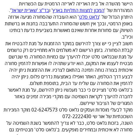
היישר מהשדה אל בית האריזה לאריזה הרמטית עם הכשרויות
המהודרות של '
המכון למצוות התלויות בארץ
' ו
בד"צ 'שארית ישראל
'.
היתרון הגדול של '
גלאט סלט
' הוא העובדה שהסחורה מגיעה ארוזה
באופן הרמטי, ובכך אין חשש שהסחורה התערבבה בחנות או ברשתות
השיווק עם סחורות אחרות שאינם מאושרות בשביעית כדעת רבותינו
וכיו"ב.
חשוב לציין כי יש צורך להירשם במוקד ההזמנות על מנת להבטיח את
קבלת הסחורה. בזמן הרישום לא משלמים ולא מתחייבים רק נרשמים
על מנת שבגלאט סלט יוכלו להיערך עם כמויות הסחורה. מי שנרשם
מבטיח לעצמו את המקום, הוא יודע שתהיה לו אפשרות להזמין סחורה
איכותית בצורה נוחה וזמינה בהתאם לצרכיו. את ההזמנות ניתן יהיה
לבצע דרך הטלפון, האתר ואפילו באמצעות נדרים פלוס. ניתן יהיה
להזמין את הסחורה עם שליח עד הבית, בתוספת תשלום.
ב'גלאט סלט' מציינים כי כבר מעכשיו ניתן להירשם, על מנת לאפשר
לחברה להיערך לקראת השמיטה עם מוקדי מכירה זמינים באזור
המגורים של הציבור שיירשם.
מוקד לבעלי מוסדות ועסקים גלאט סלט 02-6247573 מוקד המכירות
השכונתיות של אור שי 072-2222430
השנה, בזכות גלאט סלט, כבר לא צריך להתפשר בשנת השמיטה על
סחורה לא איכותית ובמחירים מופקעים. ב'גלאט סלט' מבטיחים: גם