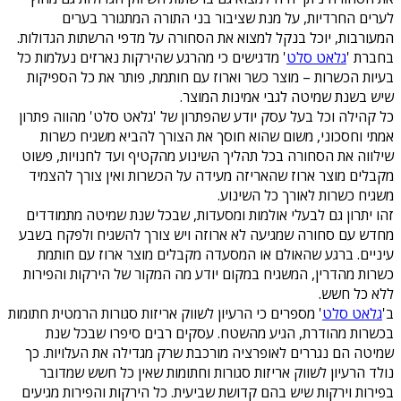
לערים החרדיות, על מנת שציבור בני התורה המתגורר בערים
המעורבות, יוכל בנקל למצוא את הסחורה על מדפי הרשתות הגדולות.
בחברת '
גלאט סלט
' מדגישים כי מהרגע שהירקות נארזים נעלמות כל
בעיות הכשרות – מוצר כשר וארוז עם חותמת, פותר את כל הספיקות
שיש בשנת שמיטה לגבי אמינות המוצר.
כל קהילה וכל בעל עסק יודע שהפתרון של 'גלאט סלט' מהווה פתרון
אמתי וחסכוני, משום שהוא חוסך את הצורך להביא משגיח כשרות
שילווה את הסחורה בכל תהליך השינוע מהקטיף ועד לחנויות, פשוט
מקבלים מוצר ארוז שהאריזה מעידה על הכשרות ואין צורך להצמיד
משגיח כשרות לאורך כל השינוע.
זהו יתרון גם לבעלי אולמות ומסעדות, שבכל שנת שמיטה מתמודדים
מחדש עם סחורה שמגיעה לא ארוזה ויש צורך להשגיח ולפקח בשבע
עיניים. ברגע שהאולם או המסעדה מקבלים מוצר ארוז עם חותמת
כשרות מהדרין, המשגיח במקום יודע מה המקור של הירקות והפירות
ללא כל חשש.
ב'
גלאט סלט
' מספרים כי הרעיון לשווק אריזות סגורות הרמטית חתומות
בכשרות מהודרת, הגיע מהשטח. עסקים רבים סיפרו שבכל שנת
שמיטה הם נגררים לאופרציה מורכבת שרק מגדילה את העלויות. כך
נולד הרעיון לשווק אריזות סגורות וחתומות שאין כל חשש שמדובר
בפירות וירקות שיש בהם קדושת שביעית. כל הירקות והפירות מגיעים