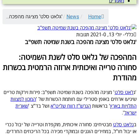
מאמרים
Home
/
News
/
'גלאט סלט' מציגה מהפכה...
כללי
-
יולי 13, 2021
0 תגובות
-
'גלאט סלט' מציגה מהפכה בשנת שמיטה תשפ"ב
המהפכה של גלאט סלט לשנת השמיטה:
סחורה טרייה ואיכותית ארוזה הרמטית בכשרות
מהודרת
'ג
לאט סלט
' מציגה מהפכה בשנת שמיטה תשפ"ב: פירות וירקות טריים
שיגיעו ארוזים באופן סטרילי עם חותמת הכשרות של '
המכון למצוות
התלויות בארץ
' בראשות
הגרש"ז רווח שליט"א
ושל בד"צ '
שארית
ישראל
'.
ב
גלאט סלט
מבטיחים: סחורה איכותית, מוקפדת וטרייה של יבול נכרי
או יבול חו"ל, במחירים הוגנים ובמוקדי מכירה בכל הריכוזים החרדים.