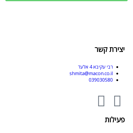
יצירת קשר
רבי עקיבא 4 אלעד
shmita@macon.co.il
039030580
פעילות