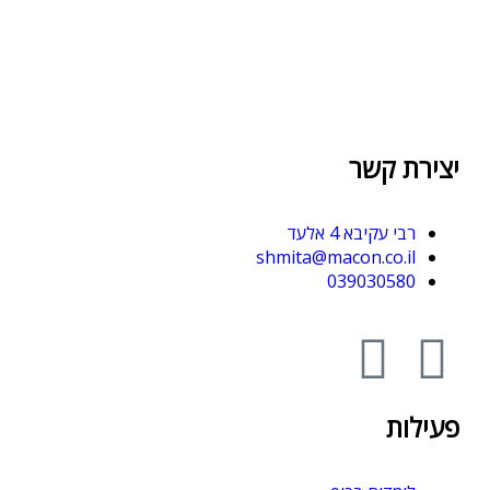
יצירת קשר
רבי עקיבא 4 אלעד
shmita@macon.co.il
039030580
פעילות