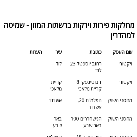
מחלקות פירות וירקות ברשתות המזון - שמיטה
למהדרין
שם העסק
כתובת
עיר
הערות
ויקטורי
רחוב יוספטל 23
לוד
לוד
ויקטורי
ז'בוטינסקי 8
קריית
קריית מלאכי
מלאכי
מחסני השוק
הפלמ"ח 20,
אשדוד
אשדוד
מחסני השוק
המשחררים 100,
באר
באר שבע
שבע
מחסני השוק
נווה יעקב 18
ירושלים