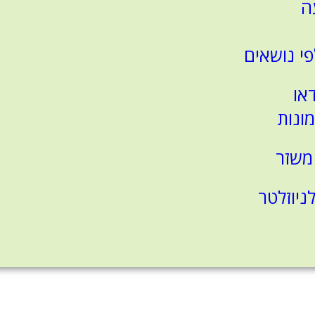
ה
פי נושאים
דאו
מונות
משזר
יוזלטר