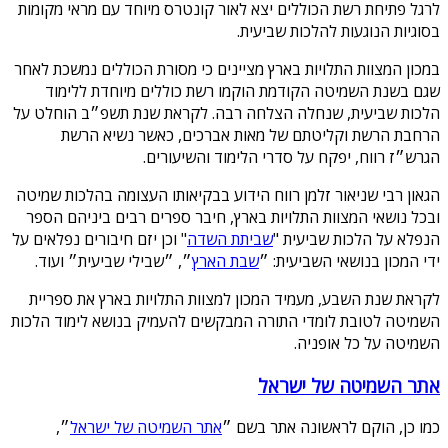
לרגל פתיחת רשת הכוללים יצא לאור קונטרס מיוחד עם מראי מקומות
בסוגיות הנוגעות להלכות שביעית.
במכון המצוות התלויות בארץ מציינים כי מסורת הכוללים נמשכת לאחר
שגם בשנת השמיטה הקודמת הוקמו רשת כוללים מיוחדת ללימוד
הלכות שביעית, שנחלה הצלחה רבה. לקראת שנת תשפ״ב הוחלט על
הרחבת הרשת וקליטתם של מאות אברכים, כאשר נשיא הרשת
הגרש״ז רווח, יפקח על סדרי הלימוד והשיעורים.
הגאון רבי שניאור זלמן רווח הידוע בבקיאותו העצומה בהלכות שמיטה
ובכל נושאי המצוות התלויות בארץ, חיבר ספרים רבים ביניהם הספר
הנפלא על הלכות שביעית "
שביתת השדה
" וכן יזם חיבורים נפלאים על
ידי המכון בנושאי השביעית: ״
שבת הארץ
״, ״שבילי שביעית״ ועוד.
לקראת שנת השבע, מעמיד המכון למצוות התלויות בארץ את ספריית
השמיטה לטובת לומדי התורה המבקשים להעמיק בנושא לימוד הלכות
השמיטה על כל אופניה.
אתר השמיטה של ישראל
כמו כן, הוקם לראשונה אתר בשם ״
אתר השמיטה של ישראל
״,