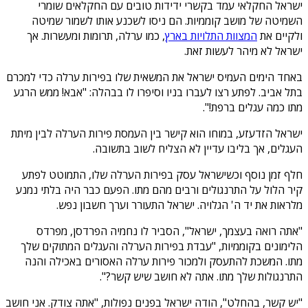
ישראל החקלאי עמד בקשרי ידידות טובים עם החקלאים שומרי
השמיטה של מושב קוממיות. הם ניסו לשכנע אותו לשמור שמיטה
ולקיים את
המצוות התלויות בארץ
, כמו ערלה, תרומות ומעשרות. אך
ישראל לא מיהר לעשות זאת.
באחד הימים העמיס ישראל את המשאית שלו בפירות ערלה כדי למכרם
בתל אביב. לפתע רצו לעברו בניו וסיפרו לו בבהלה: "אבא! ממש הרגע
מתו כמה עגלים ברפת!".
ישראל הזדעזע, במוחו הוא קישר בין העמסת פירות הערלה לבין מיתת
העגלים, אך בליבו עדיין לא הצליח לשוב בתשובה.
חלף זמן נוסף וכשישראל עסק בפירות הערלה שלו, התמוטט לפתע
קיר הלול על התרנגולים ורבים מהם מתו. הפעם כבר היה בלתי נמנע
מלראות את יד ה' הגלויה. ישראל התעורר וערך חשבון נפש.
"אתה רואה בעצמך, ישראל", הסביר לו נחמיה הפרדסן, מפרדס
הלימונים בקוממיות, "עבדת בפירות הערלה והעגלים המתוקים שלך
מתו. המשכת להתעסק ולמכור פירות ערלה האסורים באכילה והנה
התרנגולות שלך מתו. אתה לא חושב שיש קשר?".
"יש קשר, בהחלט", הודה ישראל בפנים נפולות, "אתה צודק. אני חושב