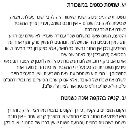
יא. שמיטת כספים במשכורת
משכורת שהגיע זמנה, ושכיר שאמור היה לקבל שכר פעולתו, ויצאה
שביעית ולא קיבלו שכרם – אין חובם נשמט, ועדיין צריך המעביד
לשלם את שכר עבודתם.
והטעם, משום שאף בתשלום שכר עבודה שעדיין לא שולם עם הגיע
זמנו, אין תובעים מיד את תשלומו, ונוהגים להמתין פרק זמן לאחר זמן
הפירעון, ולכן אין החוב נחשב כהלוואה, אלא כפיקדון ביד המעביד, או
כהלוואה (למעביד) עד לאחר שביעית.
אולם אם נזקף חוב תשלום המשכורת כהלוואה [וכגון שהעובד תבע את
פירעון משכורתו ונקבע (על ידי המעביד או בית הדין) מועד אחר
לתשלום] – הרי היא נשמטת עם צאת השביעית, ואין המעביד חייב
לשלם את שכרו של העובד, אלא אם כן ערכו הפועלים פרוזבול [רמב"ם
פ"ט הי"א. שו"ע חו"מ סז,טו. אור לציון פ"ז ש"ב].
יב. קנייה בהקפה אינה נשמטת
הקונה מוצרים בהקפה, כדרך הקונים במכולת או אצל הירקן, והדרך
היא לפרוע את החוב בסוף החודש או בתאריך קבוע אחר – אין חובם
נשמט בשמיטת כספים [והטעם משום שאין דרכו של החנווני או הירקן