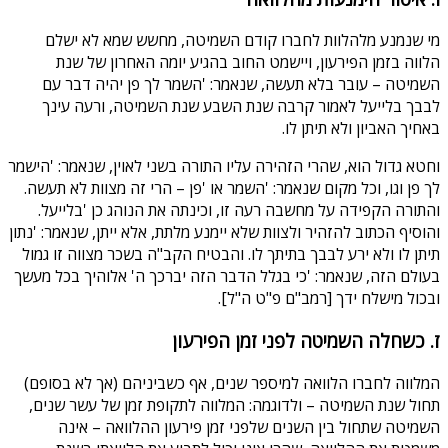
מי שנמנע מלהלוות לחברו קודם השמיטה, מחשש שמא לא ישלם
הלווה בזמן הפירעון, ויישמט החוב בהגיע יומה האחרון של שנת
השמיטה – עובר בלא תעשה, שנאמר: 'השמר לך פן יהיה דבר עם
לבבך בלייעל לאמור קרבה שנת השבע שנת השמיטה, ורעה עינך
באחיך האביון ולא תיתן לו.
וחטא גדול הוא, שהרי הזהירה עליו התורה בשני לאוין, שנאמר: 'הישמר
לך פן וגו, וכל מקום שנאמר: 'השמר או 'פן – הרי זה מצוות לא תעשה.
והתורה הקפידה על מחשבה רעה זו, וכינתה את הנוהג כן 'בלייעל.
והוסיף הכתוב להזהיר ולצוות שלא יימנע מלתת, אלא ייתן, שנאמר: 'נתון
תיתן לו ולא ירע לבבך בתיתך לו. והבטיח הקב"ה בשכר מצווה זו גמול
בעולם הזה, שנאמר: 'כי בגלל הדבר הזה יברכך ה' אלוהיך בכל מעשך
ובכול מישלח ידך [רמב"ם פ"ט ה"ל].
ז. כשחלה השמיטה לפני זמן הפירעון
המלווה לחברו הלוואה למיספר שנים, אף כשביניהם (אך לא בסופם)
תחול שנת השמיטה – ולדוגמה: המלווה לתקופת זמן של עשר שנים,
השמיטה שתחול בין השנים שלפני זמן פירעון ההלוואה – אינה