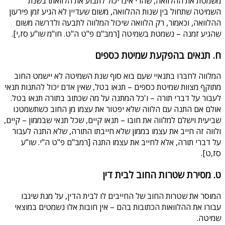
משמטת את ההלוואה, שהרי אינו יכול לתבוע את הלוואתו בשנת
השמיטה שתחול בין שנות ההלוואה, משום שעדיין לא הגיע זמן פירעון
ההלוואה, וכאמור, רק הלוואה שיכול המלווה לתבעה ולדרשה משום
שהגיע זמנה – נשמטת בשמיטה [רמב"ם פ"ט ה"ט. חו"מ שו"ע סז,י].
ח. תנאים בהפקעת שמיטת כספים
המלווה לחברו בתנאיי שעם בוא סוף שנת השמיטה לא יישמט החוב
מתוקף מצוות שמיטת כספים – תנאו בטל, שאין אדם יכול להתנות תנאי
לעבור על דברי תורה – ו'כל המתנה על מה שכתוב בתורה תנאו בטל.
אולם אם התנה עם הלווה שלא יפטור את עצמו מן החוב כשתשמטנו
שביעית וישלם למלווה את חובו – תנאו קיים, שכל תנאי שבממון – קיים,
ולווה זה חייב את עצמו בממון שלא חייבתו התורה, שלא התנה לעבור
על דברי תורה, אלא לחייב את עצמו התנה [רמב"ם פ"ט ה"י. שו"ע
סז,ט].
ט. מסירת שטרות החוב לבית דין
המוסר את שטרות החוב של החייבים לו לבית הדין, על מנת שיגבו
עבורו את ההלוואות הכתובות בהם – אין חובות אלו נשמטים במוצאי
שמיטה.