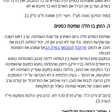
הוא משום ששמיטת כספים חלה ממילא על כל החובות, ואין הדבר תלוי
באדם, ועל כן אין הבדל אם האדם הוא בר חיובא או לא
[ספר החינוך מצוה תע"ז . ויעוי' דרך אמונה פ"ט ס"ק ב].
ה. הזמן בו חלה שמיטת כספים
שמיטת כספים חלה ביום האחרון של שנת השמיטה, ערב ראש השנה
עם שקיעת החמה. וכל עוד לא הגיע זמן זה, יכול המלווה לגבות את
חובו, או לכתוב
פרוזבול
[
כמבואר בפרק הב
א] שמונע את השמטת
חובותיו.
ובמקום שיש הפרשי שעות בין המלווה ללווה (וכגון כשהמלווה נמצא
בירושלים והלווה בניו יורק), וייתכן שהמלווה נמצא במקום שהשמיטה
כבר הפקיעה את החוב, והלווה נמצא במקום שעדיין השמיטה לא
הפקיעתו, או ההפך – בעיה הלכתית זו לא הוכרעה על ידי הפוסקים.
ולכן הרוצה לגבות את חובו, רצוי שיכתוב את הפרוזבול יום קודם ערב
ראש השנה של מוצאי שמיטה באחד מן המקומות
[רמב"ם פ"ט ה"ד. שו"ע חו"מ סז,ל-לא. 'כרם ציון' הלכות פסוקות פי"ז
הערה 3].
ו. איסור הימנעות מהלוואה