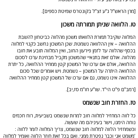
[מרן הראש"ל ג"ע זצ"ל בקונטרס שמיטת כספים].
טו. הלוואה שניתן תמורתה משכון
המלווה שקיבל תמורת הלוואתו משכון מהלווה כביטחון להשבת
ההלוואה – אין ההלוואה נשמטת. שכן המשכון נחשב כקנוי למלווה
בכסף שהלווה עד לזמן פירעון החוב, ואין המלווה תובע את חובו
מהלווה. אולם זאת בתנאיי שהמשכון מקביל מבחינת ערכו לסכום
ההלוואה, אולם אם ערכו של המשכון קטן ממחיר ההלוואה, כל יתרת
ההלוואה היתרה על המשכון – נשמטת. ויש אומרים שכל סכום
ההלוואה אינו נשמט, גם אם ערכו של המשכון קטן ממחיר ההלוואה
[רמב"ם פ"ט הי"ד. שו"ע חו"מ סז,יב].
טז. החזרת חוב שנשמט
כל לווה המחזיר למלווה חוב למרות שנשמט בשביעית, רוח חכמים
נוחה הימנו, וישר בעיניהם מה שעשה.
וכשמחזיר הלווה למלווה חוב שנשמט, צריך המלווה לומר ללווה :
'משמט אני וכבר נפטרת ממני. ואם בכל זאת חוזר הלווה ואומיר למלווה