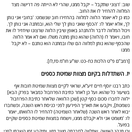
שוב: 'רצוני שתקבל – יקבל ממנו, שהרי לא הייתה פה דרישה מצד
המלווה להחזיר לו את החוב.
כמו כן לא יאומר הלווה למלווה בהחזירו חוב שנשמט: 'בחובי אני נותן
לך, אלא יאמר לו: 'הכסף שאני נותן לך שלי הוא, ובמתנה אני נותן לך.
ויכול המלווה לדבר ולהתנהג באופן שיבין הלווה שרצונו שיחזיר לו את
חובו, ויאמר לו (הלווה) שהוא נותן מתנה משלו. ואם לא אמר הלווה
שהכסף שהוא נותן למלווה הם שלו ובמתנה הוא נותנם – לא יקבל
ממנו
[רמב"ם פ"ט הלכות כח-כט. שו"ע חו"מ סז,לו].
יז. השתדלות בקיום מצוות שמיטת כספים
כתב רבנו יוסף חיים זיע"א, שראוי לקיים מצוות שמיטת חובות אף
בשיעור כל שהוא. ועל כן לאחר כתיבת הפרוזבול כמבאר בפרק הבא]
ילווה לחברו סכום כסף קטן [שכן הלוואה שלאחר כתיבת הפרוזבול
נשמטת], ויקבעו את תאריך הפירעון לפני כניסת ראש השנה, וכשחברו
יבוא לאחר ראש השנה (שלאחר השמיטה) להחזיר לו הלוואתו, יאמר
לו: 'משמט אני ולא יקבלם ממנו, וישמח במצוות שמיטת כספים שקיים
בפועל.
וכן תנהג האישה, שתלווה לחברתה מוצר מזון, ותיקבע זמן השבתו לפני