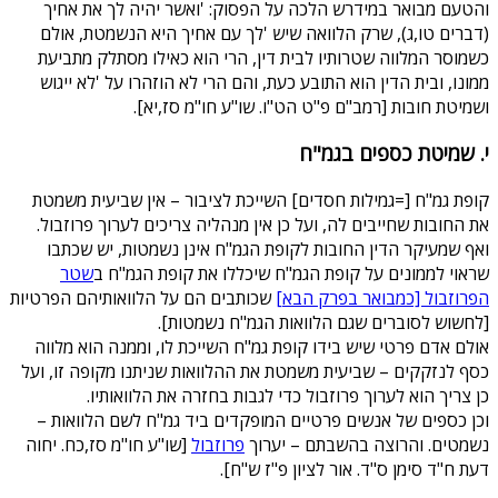
והטעם מבואר במידרש הלכה על הפסוק: 'ואשר יהיה לך את אחיך
(דברים טו,ג), שרק הלוואה שיש 'לך עם אחיך היא הנשמטת, אולם
כשמוסר המלווה שטרותיו לבית דין, הרי הוא כאילו מסתלק מתביעת
ממונו, ובית הדין הוא התובע כעת, והם הרי לא הוזהרו על 'לא ייגוש
ושמיטת חובות [רמב"ם פ"ט הט"ו. שו"ע חו"מ סז,יא].
י. שמיטת כספים בגמ"ח
קופת גמ"ח [=גמילות חסדים] השייכת לציבור – אין שביעית משמטת
את החובות שחייבים לה, ועל כן אין מנהליה צריכים לערוך פרוזבול.
ואף שמעיקר הדין החובות לקופת הגמ"ח אינן נשמטות, יש שכתבו
שראוי לממונים על קופת הגמ"ח שיכללו את קופת הגמ"ח ב
שטר
הפרוזבול [כמבואר בפרק הבא]
שכותבים הם על הלוואותיהם הפרטיות
[לחשוש לסוברים שגם הלוואות הגמ"ח נשמטות].
אולם אדם פרטי שיש בידו קופת גמ"ח השייכת לו, וממנה הוא מלווה
כסף לנזקקים – שביעית משמטת את ההלוואות שניתנו מקופה זו, ועל
כן צריך הוא לערוך פרוזבול כדי לגבות בחזרה את הלוואותיו.
וכן כספים של אנשים פרטיים המופקדים ביד גמ"ח לשם הלוואות –
נשמטים. והרוצה בהשבתם – יערוך
פרוזבול
[שו"ע חו"מ סז,כח. יחוה
דעת ח"ד סימן ס"ד. אור לציון פ"ז ש"ח].