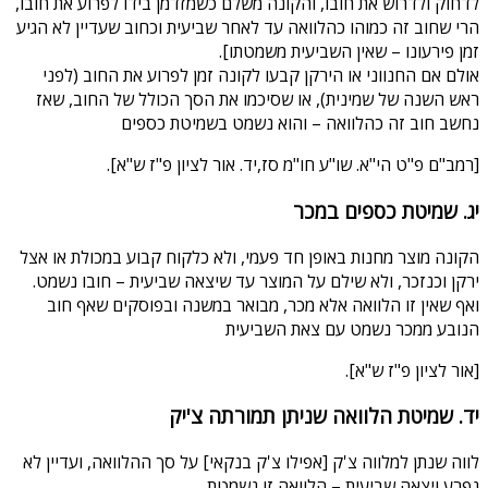
לדחוק ולדרוש את חובו, והקונה משלם כשמזדמן בידו לפרוע את חובו,
הרי שחוב זה כמוהו כהלוואה עד לאחר שביעית וכחוב שעדיין לא הגיע
זמן פירעונו – שאין השביעית משמטתו].
אולם אם החנווני או הירקן קבעו לקונה זמן לפרוע את החוב (לפני
ראש השנה של שמינית), או שסיכמו את הסך הכולל של החוב, שאז
נחשב חוב זה כהלוואה – והוא נשמט בשמיטת כספים
[רמב"ם פ"ט הי"א. שו"ע חו"מ סז,יד. אור לציון פ"ז ש"א].
יג. שמיטת כספים במכר
הקונה מוצר מחנות באופן חד פעמי, ולא כלקוח קבוע במכולת או אצל
ירקן וכנזכר, ולא שילם על המוצר עד שיצאה שביעית – חובו נשמט.
ואף שאין זו הלוואה אלא מכר, מבואר במשנה ובפוסקים שאף חוב
הנובע ממכר נשמט עם צאת השביעית
[אור לציון פ"ז ש"א].
יד. שמיטת הלוואה שניתן תמורתה צ'יק
לווה שנתן למלווה צ'ק [אפילו צ'ק בנקאי] על סך ההלוואה, ועדיין לא
נפרע ויצאה שביעית – הלוואה זו נשמטת