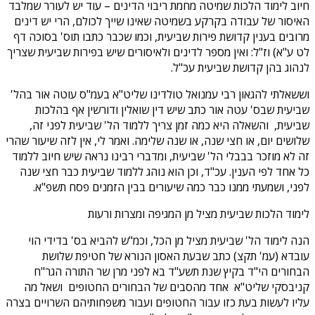
חיוב לימוד הלכות שמיטה מחמת ריבוי הדינים – עוד יש לעורר שמלבד
האיסור של עבודה בקרקע בשמיטה שאינו שייך לכולם, הרי יש דינים
מרובים בענין קדושת פירות שביעית, וכמו שכבר כתבו תוס' בסוכה דף
לט ע"א) וז"ל: ואין מספר לדינים ולאיסורים שיש בפירות שביעית שצריך
לנהוג בהן קדושת שביעית עכ"ל.
וששאלתי להגאון רבי עמנואל טולדינו שליט"א בעמ"ס עוטה אור בהל'
שביעית שבס' עטה אור כתב שיש דין שואלין ודורשין אף בהלכות
שביעית, והשאלה היא כמה זמן צריך ללמוד הל' שביעית לפני זה,
שלושים יום, או חצי שנה, או שנה שלימה. ואמר לי, אין לזה שיעור שהרי
זה לא מוזכר בבבלי הל' שביעית, ומדברי רבינו נראה שיש חיוב ללמוד
כל אחד לפי הענין. עכ"ד, וכן הוא נוהג ללמוד שביעית כבר חצי שנה
לפני, ושמעתי ממנו כבר כמה שיעורים בבין הזמנים פסח תשפ"א.
לימוד הלכות שביעית מציל מן המגיפה ומצרות ורעות
הנה לימוד הל' שביעית מציל מן הכל, וכמ"ש להביא בס' בדידי הוי
עובדא (עמ' תקצ) כתב שבעת האסון הנורא של חטיפת שלושת
הבחורים הי"ד בקיץ שנת תשע"ד בא לפני מרן שר התורה הגר"ח
קניבסקי שליט"א אחד מהסבים של הבחורים החטופים ושאל מה
עליו לעשות בעת כזו עבור החטופים ועבור משפחותיהם השרויים בצרה