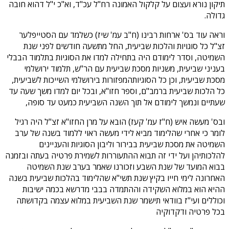
תיקון נורא ועצום על קלקול האמונה רח"ל עכ"ד, וא"כ י"ל דהוא חובה
גדולה.
וראה עוד בס' ארחות רבינו (ח"ב עמ' שיז) כשלמד עם הסטייפלער
זצ"ל כל סוגויות והלכות שביעית, החל מתשעה חודשים לפני שנת
השמיטה, וסדר לימודם היה בתחילה למדו את הסוגיות בתלמוד הבבלי
בעניני שביעית, משניות מסכת שביעית עם הר"ש, תלמוד ירושלמי
מסכת שביעית, וכן כל הסוגיותהמפזורות בירושלמי השייכות לשביעית,
כל הלכות שביעית ברמב"ם, וספר חזו"א, ובכל יום למדו משך שעה עד
שעתיים ונמשך לימודם אל תוך השנה השביעית כמעט עד סופה,
ובס' מעשה איש (ח"ז עמ' קעז) הובא על מרן החזו"א זצ"ל היה רגיל
לומר כי אחרי שהלימוד מביא לידי מעשה ראוי ללמוד בשנה של ערב
השמיטה את מסכת שביעית בבירור וליבון הסוגיות והעניינים
להלכותיהן ועל ידי זה תבוא ההתעוררות לשמירת פרטיה בעתה ובזמנה
בבוא המועד של שנת השבע וזכורנו שאמר בערב שנת השמיטה
האחרונה לימי חייו בקיץ שנת תשי"א שהלימוד בהלכות שביעית בשנה
ההיא הוא במלוא השקידה וההתמדה בבבי מדרשא בכמה ישיבות
וכוללים ועי"ז בוודאי תישמר שנת השביעית במלוא עצמה בקדושתה
בכל פרטיה ודקדוקיה