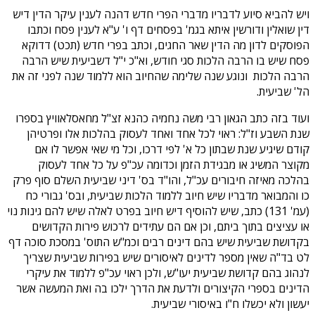
ויש להביא סיוע לדבריו מדברי הפרי חדש דהנה לענין עיקר הדין דיש
דין שואלין ודורשין איתא בגמ' בפסחים דף ו' ע"א לענין פסח וכתבו
הפוסקים לדון מה הדין שאר החגים, וכתב בפרי חדש (תכט) דדוקא
פסח שיש בו הרבה הלכות סגי חודש, וא"כ י"ל דשביעית שיש הרבה
הרבה הלכות ונוגע שנה שלימה שהחיוב הוא ללמוד שנה לפני זה את
הל' שביעית.
ועוד בזה כתב הגאון רבי משה נחמיה כהנא זצ"ל מחאסלאוויץ בספרו
שנת השבע וז"ל: ראוי לכל אחד ואחד לעסוק בהלכות אלו ופרטיהן
קודם שיגיע שנת שבתון כל א' לפי דרכו, וכל מי שאי אפשר לו אם
מקוצר המשיג או מבגידת הזמן וכדומה עכ"פ על כל אחד לעסוק
בהלכה מאיזה חיבורים עכ"ל, והו"ד בס' דיני שביעית השלם סוף פרק
כו והמבואר מדבריו שיש חיוב ללמוד הלכות שביעית, ובס' גבורי כח
(עמ' 131) כתב, שיש להוסיף דיש חיוב בפרט לאלה שיש להם גינות נוי
או עציצים בתוך ביתם, וכן אם הם עתידים לרכוש פירות הקדושים
בקדושת שביעית שיש בהם דינים רבים וכמ"ש התוס' במסכת סוכה דף
לט בד"ה שאין מספר לדינים לאיסורים שיש בפירות שביעית שצריך
לנהוג בהם קדושת שביעית יעו"ש, ולכן ראוי עכ"פ ללמוד את עיקרי
הדינים בספרי הקיצורים ולדעת את הדרך ילכו בה ואת המעשה אשר
יעשון ולא יכשלו ח"ו באיסורי שביעית.