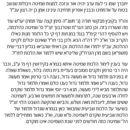
יתברך שמו כי לעת ערב יהיה אור ונזכה למצות שמיטה ויבולות שנשב
בטוח על אדמתינו ובבנין אפריון תחזינה עינינו אמן כן יה רצון עכ"ל
והו"ד בקובץ מבקשי תודה (ג' תשנ"ה סימן קצה עמ' תמח) יעו"ש עוד
מה שעוררו בזה. וכן כתב הגר"מ שטרנבוך זצ"ל ס' שמיטה כהלכתה,
ויש להוסיף דהרי קימ"ל בגמ' במנחות דף קי כל הלומד מנות כאילו
הקריב וכו' וא"כ י"ל דה"ה הכא. ולכן בני חו"ל שאינם יכולים לקיים
ההלכות, עכ"פ ילמדו את ההלכות. וכן ראיתי שהביאו בגליון דברי שיח
(תשפ"א) בשם מרן הגרח"ק שליט"א שיש ללמוד את הלכות לחו"ל.
עוד בענין לימוד הלכות שמיטה איתא בגמרא בקידושין דף מ' ע"ב, וכבר
היה רבי טרפון וזקנים מסובים בעליית בית נתזה בלוד, נשאלת שאלה
זו בפניהם תלמוד גדול או מעשה גדול, נענה רבי טרפון ואמר מעשה
גדול, נענה ר"ע ואמר תלמוד גדול נענו כולם ואמרו תלמוד גדול
שהתלמוד מביא לידי מעשה, תנא רבי יוסי אומר גדול תלמוד שקדם
לחלה ארבעים שנה, לתרומות ולמעשרות חמישים וארבע, לשמיטה
ששים ואחת, ליובלות מאה ושלש, והביאו שהקשה השבט הלוי זצ"ל
בשיעור על הלכות שביעית שמבואר כאן בגמרא שגדול תלמוד של
הלכות שביעית שקדם לשמיטה ס"א שנה, וא"כ כאשר מתחילים ללמוד
הל' שמיטה כמה חודשים לפני שנת השמיטה אינו מוקדם.