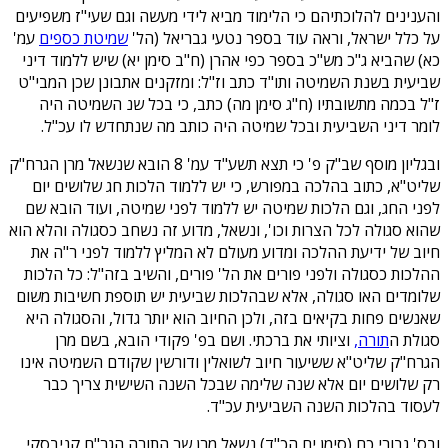
והענינים להלוכתיהם כי הלימוד מביא לידי מעשה וגם שעי"ז משפיעים
על כלל ישראל, וראה עוד בספר נטעי גבריאל (הל'
שמיטת כספים
עמ'
כא) שהביא ג"כ מש"כ בספר כפי אהרן (ח"ב סימן יא) שיש ללמוד דיני
שביעית בשנת השמיטה ותו"ד כתב וז"ל: ומזקנים אתבונן שכן המבי"ט
ז"ל בכמה מתשובתיו (ח"ג סימן מה) כתב, כי בכל שנ השמיטה היה
לומר דיני השביעית ובכל שמיטה היה כותב מה שנתחדש לו עכ"ל.
ובגליון מוסף שב"ק פ' כי תצא תשע"ד עמ' 8 הובא שנשאל מרן הגרח"ק
שליט"א, כתוב בהלכה במפורש, כי יש ללמוד הלכות חג שלושים יום
לפני החג, וגם הלכות שמיטה יש ללמוד לפני שמיטה, ועוד הובא שם
שהוא סגולה לכל הצרות וכו', ונשאל, מדוע זה נשחב כסגולה והלא הוא
חיוב של ידיעת ההלכה ומדוע מעולם לא המליץ ללמוד לפני ר"ה את
ההלכות כסגולה ולפני פורים את הל' פורים, והשיב בזה"ל: כל הלכות
שלומדים האו סגולה, אלא שבהלכות שביעית יש תוספת חשיבות משום
שאנשים פחות בקיאים בזה, ולכן החיוב הוא יותר גדול, והסגולה היא
סגולת ה
תורה,
וציותי את ברכתי. ושם בפ' פקודי הובא, בשם מרן
הגרח"ק שליט"א ששיעור חיוב לשואלין ודורשין שקודם השמיטה אינו
רק שלושים יום אלא שנה שלימה שבכל השנה השישית צריך כבר
לעסוד בהלכות השנה השביעית עכ"ד.
ובס' גבורי כח (סימן יח הכ"ד) נשאל מרן שר התורה הגר"ח קניבסקי