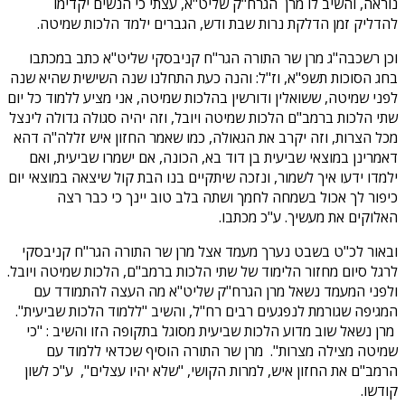
נוראה, והשיב לו מרן הגרח"ק שליט"א, עצתי כי הנשים יקדימו
להדליק זמן הדלקת נרות שבת ודש, הגברים ילמד הלכות שמיטה.
וכן רשכבה"ג מרן שר התורה הגר"ח קניבסקי שליט"א כתב במכתבו
בחג הסוכות תשפ"א, וז"ל: והנה כעת התחלנו שנה השישית שהיא שנה
לפני שמיטה, ששואלין ודורשין בהלכות שמיטה, אני מציע ללמוד כל יום
שתי הלכות ברמב"ם הלכות שמיטה ויובל, וזה יהיה סגולה גדולה לינצל
מכל הצרות, וזה יקרב את הגאולה, כמו שאמר החזון איש זללה"ה דהא
דאמרינן במוצאי שביעית בן דוד בא, הכונה, אם ישמרו שביעית, ואם
ילמדו ידעו איך לשמור, ונזכה שיתקיים בנו הבת קול שיצאה במוצאי יום
כיפור לך אכול בשמחה לחמך ושתה בלב טוב יינך כי כבר רצה
האלוקים את מעשיך. ע"כ מכתבו.
ובאור לכ"ט בשבט נערך מעמד אצל מרן שר התורה הגר"ח קניבסקי
לרגל סיום מחזור הלימוד של שתי הלכות ברמב"ם, הלכות שמיטה ויובל.
ולפני המעמד נשאל מרן הגרח"ק שליט"א מה העצה להתמודד עם
המגיפה שגורמת לנפגעים רבים רח"ל, והשיב "ללמוד הלכות שביעית".
מרן נשאל שוב מדוע הלכות שביעית מסוגל בתקופה הזו והשיב : "כי
שמיטה מצילה מצרות". מרן שר התורה הוסיף שכדאי ללמוד עם
הרמב"ם את החזון איש, למרות הקושי, "שלא יהיו עצלים", ע"כ לשון
קודשו.