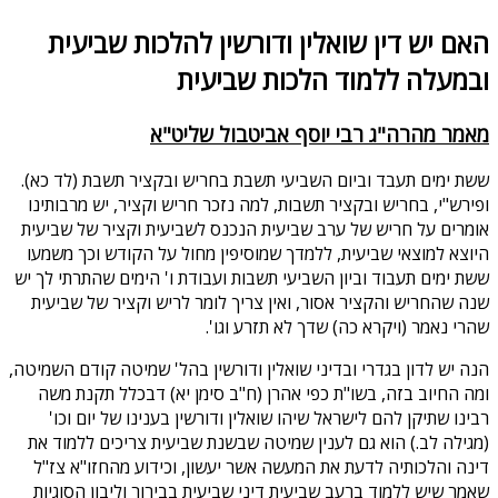
האם יש דין שואלין ודורשין להלכות שביעית
ובמעלה ללמוד הלכות שביעית
מאמר מהרה"ג רבי יוסף אביטבול שליט"א
ששת ימים תעבד וביום השביעי תשבת בחריש ובקציר תשבת (לד כא).
ופירש"י, בחריש ובקציר תשבות, למה נזכר חריש וקציר, יש מרבותינו
אומרים על חריש של ערב שביעית הנכנס לשביעית וקציר של שביעית
היוצא למוצאי שביעית, ללמדך שמוסיפין מחול על הקודש וכך משמעו
ששת ימים תעבוד וביון השביעי תשבות ועבודת ו' הימים שהתרתי לך יש
שנה שהחריש והקציר אסור, ואין צריך לומר לריש וקציר של שביעית
שהרי נאמר (ויקרא כה) שדך לא תזרע וגו'.
הנה יש לדון בגדרי ובדיני שואלין ודורשין בהל' שמיטה קודם השמיטה,
ומה החיוב בזה, בשו"ת כפי אהרן (ח"ב סימן יא) דבכלל תקנת משה
רבינו שתיקן להם לישראל שיהו שואלין ודורשין בענינו של יום וכו'
(מגילה לב.) הוא גם לענין שמיטה שבשנת שביעית צריכים ללמוד את
דינה והלכותיה לדעת את המעשה אשר יעשון, וכידוע מהחזו"א צז"ל
שאמר שיש ללמוד ברעב שביעית דיני שביעית בבירור וליבון הסוגיות