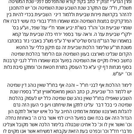
ומרן הגרע"י זצוק"ל כתב בקול קורא שהתפרסם לפני שנת המשיטה
תשמ"ז, וז"ל: עם התקרב שנת השבע שנת השמיטה וכו' יש להתכונן
להזהר בקדושת פירות שביעית וללמוד דיני השביעית בכדי להיות בין
המדקדקים במצות השמיטה וכמו שאמרו חז"ל גבורי כח עושי דברו אלו
שומרי שביעית וכו' והו"ד בשו"ת יביע אומר ח"י עמ' שפד, וע"ע בס'
ילקו"י שביעית עמ' ה. וראה עוד בספר ירחי כלה שביעית עמ' קמא
במאמרו של הגר"מ גרוס שליט"א שי'ל ע"פ מש"כ באבני נזר במכתבו
משנת תר"ע שלימוד הלכות שביעית זה גם תיקון כללי על החטא
הקדום שגלינו מארצנו בעוון השמיטה וגם הלימוד בהלכות שמיטה
נחשב כאילו מקיים את השמיטה בפועל וכמו שאמרו חז"ל לגבי קרבנות
בסוף מנחות דף קי ע"א כל העוסק בתורת חטאת וכו' ומתקן סיבת גלות
וכו' יעו"ש.
לימוד ההלכות אף לבני חו"ל – והנה אף בחו"ל שאין נוהג דין שמיטה
יש ללמוד הל' שביעית, כן כתב הגאון מחאסלאוויץ זצ"ל בספרו שנת
השבע שאפילו בחו"ל שאין נוהג שם שמיטה כלל יש לעסוק בהלכות
שמיטה כי בכל דבר עלינו לתקן את שיחתנו ויען כי העון הזה גרם
להגלות מארצנוו שממת אדמתינו החיוב על כל איש ישראל לתקם הון
הגדול הזה אם בכח ואם בפועל היינו למי אשר ברכו ה' באחוזת נחלה
וכו' ואשר אין לו וכ' כל אחינו שבגולה בלימוד הלכה אשר מקובל אצלינו
מדברי חז"ל וכו' ובפרט בעת הזאת עקבתא דמשיחא אשר אנו מקוים לו