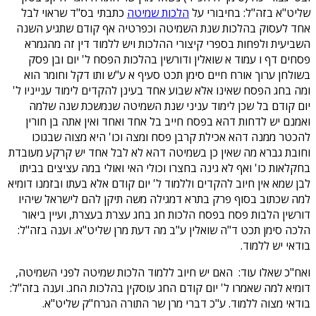
שליט"א בזה"ל: בחיבורי על
הלכות שמיטה
כתבתי בס"ד שראוי לבל
אחד לעסוק בהלכות שנת השמיטה וכפרטיה אף קודם שתגיע השנה
השביעית ולפחות בספרי קיצורי ההלכות ויש ללמוד דין זה מהגמרא
פסחים דף ו עמוד א שואלין ודורשין בהלכות הפסח ל' יום ובן פסק
בשולחן ערוך אורח חיים סימן תכט סעיף א ע"ש ותו דקל וחומר הוא
ומה בחג הפסח שאינו אלא שבוע אחד בעינן להקדים לימוד ענייניו ל'
יום קודם בל שכן לימוד עניני שנת השמיטה שנמשכת שנה שלמה
ואמנם יש לדחות דהא בפסח חייב בל אחד ואחד ואין אתה בן חורין
להכטר ממנה דהא אכילת קרבן פסח ומצה וכו' היא מצוה שבגוכו
וחובת גברא מה שאין כן בשמיטה דהא לא לבל אחד יש קרקע מעובדת
בחקלאות כו' ואף לא גינה בחצרו וכולי האי ואולי במה עציצים בביתו
לבן שמא אין חיוב להקדים וללמוד ל' יום קודם אלא בעתו ובזמנו דומיא
למה שכתוב בסוף פרק בתרא דמגילה משה תיקן להם לישראל שיהיו
דורשין הלבות פסח בפסח הלכות חג בחג עצרת בעצרת, ועיין ביאור
הלכה סימן תכט ד"ה שואלין ע"ב מה דעת מרן שליט"א. וענה בזה"ל:
בודאי יש ללמוד.
ואח"כ שאלו עוד: האם יש חיוב ללמוד הלכות שמיטה לפני השמיטה,
דומיא למה שאמרו ל' יום קודם החג עוסקין בהלכות החג. וענה בזה"ל:
בודאי מצוה ללמוד. ע"כ דברי מרן שר התורה הגרח"ק שליט"א.