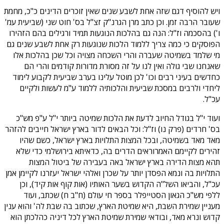
ויש להוסיף דגם שזה אחת לשבע שנים שאין זוכרים הדינים כ"כ, מחמת
שעובר הרבה זמן. וכן כתב מרן הגרנ"ק זצ"ל בס' חוט שני (שביעית עמ'
ו') בהסכמה וז"ל: הנה גם בהלכות הנוגעות תמיד ורגילים בהם הזהירו
הפוסקים כי כמה צריך ללמוד הלכות שנוגעות רק אחת לשבע שנים גם
מי שלמד בשמיטה שעברה והרי השכחה מצויה וכל שכן בהלכות אלו
שאנחנו שבי גולה ואין לנו על זה מסורת מדורות קודמים והרי הם
כחדשים בעיני רבים וכו' לכן מוטל עלינו בערב שביעית לקבוע לימוד
ליחדי ולרבים במסכת שביעית והלכותיה ללמוד ע"מ לעשות ולקיים
עכ"ל.
ועוד י"ל בגודל החיוב לדעת את הלכות שמיטה ביותר י"ל ע"פ מש"כ
בס' חרדים (פרק נו) וז"ל: וכל הבאים לדור בארץ ישראל חייבים להזהר
מאד מאד בשמיטה, ובכל המצות התלויות בארץ ישראל, כשם שהיו
זהירים לקיימם האמרוראים הדרים בה, כדאיתא בירושלמי כדי שלא
תהא מצות הדירה בארץ ישראל באה בעבירה של ביטול המצות
התלויות בה ונמא הפסדן יותר על שכרן ואלהי ישראל יעזרנו לקיימן אמן
עכ"ל, והביאו השל"ה הקדוש בשער האותיו (אות קוף אות קיד), וכן
ללפי מש"כ הגאון הסטייפלר בספר חי עולם (ח"ב ח) שכתב, ועוד
מעניין שמירת השבת, היא שמיטת הארץ, שכתוב בה שבת לה' והוא ענין
קדוש ונרא מאד, ובודאי שמירת שמיטת הארץ לכל דיניה כהלכתן הוא