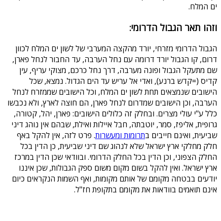
ים המלח.
וזהו תאר הגבול הדרומי:
הגבול הדרומי מזרחי, יורד מהקצה המערבי של לשון ים המלח לכוון
דרום, קו הגבול יורד דרומה עם נחל הערבה, עד החבור לנחל פארן,
שם מתעקל הגבול ופונה מערבה, דרך נחל כרכם, מצוקי עריף, עין
קדיס (=קדש ברנע), ואדי אל עריש עד הים הגדול. נמצא, שכל
הישובים שנמצאים תחת לשון ים המלח, וכל הישובים שממזרח לנחל
הערבה, וכן הישובים שמדרום לנחל פארן, הם חוצה לארץ, ולא נכבשו
כלל ע"י עולי מצרים. ובחלק זה כלולים הישובים: פארן, יהל, קטורה,
גרופית, אליפז, סמר, יוטבתה, חבל איילות ואילת, שבהם אין נוהג דיני
שביעית, ואינם חייבים ב
תרומות ומעשרות
. פרט לזה, אין להקל באף
חלק מחלקי ארץ ישראל שלא לנהוג שם דיני שביעית, כן הדין בכל
החלק הצפוני, וכן הדין בכל החלק הדרומי. ובוודאי שכן הדין במרכז
ארץ ישראל. ואין להקל בשום מקום משום ספק הגבולות, שכן איננו
יודעים בבטחה מקומם של אותם מקומות, ואף השמות הנקראים כיום
אינם תואמים בוודאות את מקומם בתקופת חז"ל.