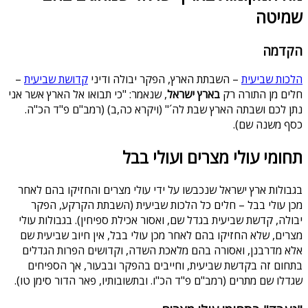
שמיטה
הקדמה
הלכות שביעית
– השבתת הארץ, הפקר יבולה ודיני
קדושת שביעית
–
חלים מן התורה רק
בארץ ישראל
, שנאמר: "כי תבואו אל הארץ אשר אני
נתן לכם ושבתה הארץ שבת לה´" (ויקרא כה,ב) (רמב"ם פ"ד הכ"ה.
כסף משנה שם).
תחומי עולי מצרים ועולי בבל
בגבולות ארץ ישראל שנכבשו על ידי עולי מצרים והחזיקו בהם לאחר
מכן עולי בבל – חלים כל הלכות שביעית (השבתת הקרקע, הפקר
יבולה, קדשת שביעית בגדל שם, ואסור אכילת ספיחין). בגבולות עולי
מצרים, שלא החזיקו בהם לאחר מכן עולי בבל, אין חיוב שביעית שם
אלא מדרבנן, ואסורה בהם מלאכת השדה, וקדושים הפרות הגדלים
בתחום זה בקדשת שביעית, וחייבים בהפקר ובבעור, אך הספיחים
שגדלו שם מתרים (רמב"ם פ"ד הכ"ו. ובתשובותיו, פאר הדור סימן טו).