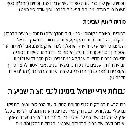
חכמים, ואין שם כלל גזרת ספיחין, שלא גזרו שם חכמים (רמב"ם כסף
משנה פ"ד הכ"ח. מרן החיד"א ז"ל בברכי יוסף או"ח סי' תפט).
סוריה לעניין שביעית
בסוריה (באותם מקומות שכבש דוד המלך ע"ה) נוהגת שביעית מדרבנן
במקצת ההלכות: עבודת הקרקע אסורה בסוריה כבארץ ישראל.
והטעם: כדי שלא יניחו ארץ ישראל, וילכו וישתקעו שם. אבל לא גזרו על
הספיחין בסוריא (רמב"ם פ"ד הלכות כז-כח). מתר לעשות בסוריה
מלאכה בפרות תלושים אבל לא במחברים, ולכן מתר לדוש ולזרות
תבואה ולדרך ענבים בגת כדרכו בשאר שנים, אבל אסור לקצר כדרך
הקוצרים ולבצר כדרך הבוצרים, שזוהי עבודה במחבר (רמב"ם פ"ח
הלכה ט).
גבולות ארץ ישראל בימינו לגבי מצות שביעית
רבו הדעות בפוסקים לגבי מקומם המדויק של הגבולות, והיכן החזיקו
גם עולי בבל, והיכן כבשו רק עולי מצרים. ודעת הרמב"ם ז"ל שרב ככל
ארץ ישראל נכבשה אף ע"י עולי בבל, מלבד חבל ארץ במערב הארץ
(אודות דעתו של רבינו הרמב"ם ושרטוט הגבולות להלן ומקומות