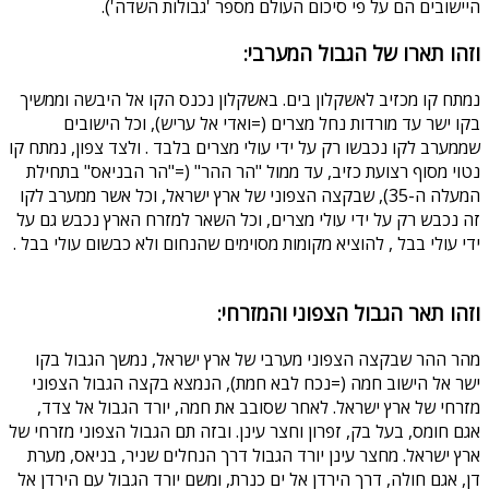
היישובים הם על פי סיכום העולם מספר 'גבולות השדה').
וזהו תארו של הגבול המערבי:
נמתח קו מכזיב לאשקלון בים. באשקלון נכנס הקו אל היבשה וממשיך
בקו ישר עד מורדות נחל מצרים (=ואדי אל עריש), וכל הישובים
שממערב לקו נכבשו רק על ידי עולי מצרים בלבד . ולצד צפון, נמתח קו
נטוי מסוף רצועת כזיב, עד ממול "הר ההר" (="הר הבניאס" בתחילת
המעלה ה-35), שבקצה הצפוני של ארץ ישראל, וכל אשר ממערב לקו
זה נכבש רק על ידי עולי מצרים, וכל השאר למזרח הארץ נכבש גם על
ידי עולי בבל , להוציא מקומות מסוימים שהנחום ולא כבשום עולי בבל .
וזהו תאר הגבול הצפוני והמזרחי:
מהר ההר שבקצה הצפוני מערבי של ארץ ישראל, נמשך הגבול בקו
ישר אל הישוב חמה (=נכח לבא חמת), הנמצא בקצה הגבול הצפוני
מזרחי של ארץ ישראל. לאחר שסובב את חמה, יורד הגבול אל צדד,
אגם חומס, בעל בק, זפרון וחצר עינן. ובזה תם הגבול הצפוני מזרחי של
ארץ ישראל. מחצר עינן יורד הגבול דרך הנחלים שניר, בניאס, מערת
דן, אגם חולה, דרך הירדן אל ים כנרת, ומשם יורד הגבול עם הירדן אל