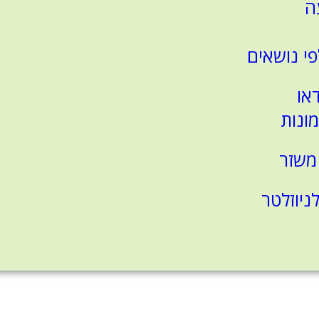
ה
פי נושאים
דאו
מונות
משזר
יוזלטר