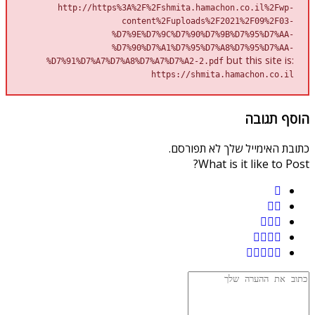
http://https%3A%2F%2Fshmita.hamachon.co.il%2Fwp-
content%2Fuploads%2F2021%2F09%2F03-
%D7%9E%D7%9C%D7%90%D7%9B%D7%95%D7%AA-
%D7%90%D7%A1%D7%95%D7%A8%D7%95%D7%AA-
but this site is:
%D7%91%D7%A7%D7%A8%D7%A7%D7%A2-2.pdf
https://shmita.hamachon.co.il
הוסף תגובה
כתובת האימייל שלך לא תפורסם.
What is it like to Post?