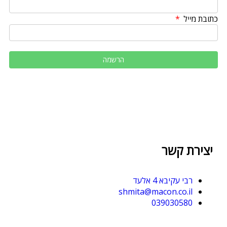
כתובת מייל
יצירת קשר
רבי עקיבא 4 אלעד
shmita@macon.co.il
039030580