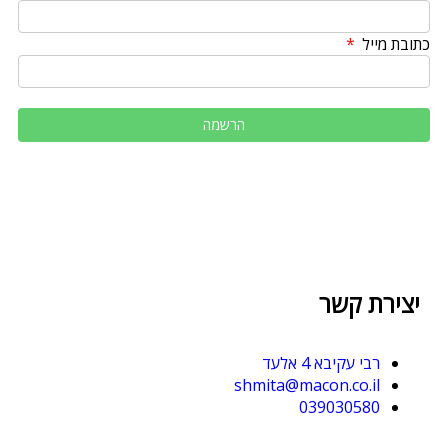
כתובת מייל
יצירת קשר
רבי עקיבא 4 אלעד
shmita@macon.co.il
039030580