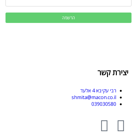
יצירת קשר
רבי עקיבא 4 אלעד
shmita@macon.co.il
039030580