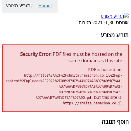
Home
/
תזריע מצורע
אוגוסט 30, 2021
0 תגובות
-
תזריע מצורע
Security Error:
PDF files must be hosted on the
same domain as this site.
PDF is hosted on:
http://https%3A%2F%2Fshmita.hamachon.co.il%2Fwp-
content%2Fuploads%2F2021%2F08%2F%D7%A4%D7%A8%D7%A9%D7%AA-
%D7%AA%D7%96%D7%A8%D7%99%D7%A2-
%D7%9E%D7%A6%D7%95%D7%A8%D7%A2-
but this site is:
%D7%AA%D7%A9%D7%A4%D7%90.pdf
https://shmita.hamachon.co.il
הוסף תגובה