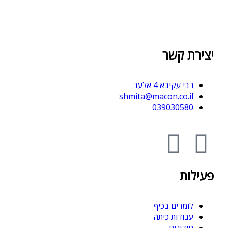
יצירת קשר
רבי עקיבא 4 אלעד
shmita@macon.co.il
039030580
פעילות
לומדים בכיף
עבודות כיתה