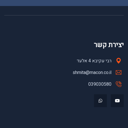
יצירת קשר
רבי עקיבא 4 אלעד
shmita@macon.co.il
039030580