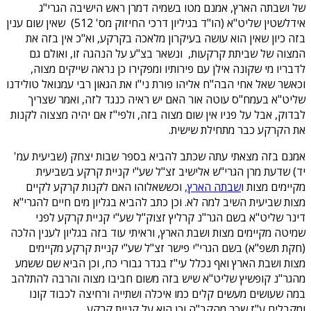
של ושבתה הארץ, אמנם מטו בשמיה דמרן ראש הישיבה הגרי"ג
אידלשטין שליט"א (הו"ד בגיליון דרכי החיזוק מס' 512) שאין שום ענין
בזה כיון שאין הוא עושה בעיקרון מלאכה בקרקע, וא"כ אין בזה את
המצוה של שביתת קרקעות, ונשאר בצ"ע על הנהגה זו, ואולם גם
לדבריו מי שקונה אילן עם פירותיו ומפקירו כן נראה שייקים מצוה,
וכאשר שאל אחי הבה"ח אליהו פורת ני"ו את הגאון רבי עמנואל טולידנו
שליט"א בעמח"ס עוטה אור האם יש ראיה כנגד לזה, ואמר שצריך
לבדוק, אבל על פניו אין שום מצוה בזה, ולפי"ז אם יהיה מצצוה לקנות
את הקרקע כבר מתחילת שישית.
אמנם בזה מצאתי עתה שכתב להביא בספר שבות יצחק (שביעית עמ'
יד) שדעת מרן הגרי"ש אלישיב זצ"ל שע"י קניית קרקע בשביעית
מקיימים מצות ו
שבתה הארץ,
וכששאלוהו האם לקנות קרקע לקיים
מצות שביעית השיב למה לא. וכן כתב להביא בגליון מים חיים להגרי"א
דינר שליט"א בשם הגר"נ קרליץ זצוק"ל שע"י קניית קרקע לפני
שמיטה מקיימים מצות ושבת הארץ, וראיתי עוד בזה בגליון לענין הלכה
(חקת תשפ"א) בשם הגרי"י פישר זצ"ל שע"י קניית קרקע מקיימים
מצות ושבת הארץ ואף נכלל עי"ז בגדר גבורי כח, וכן הביא שם ששמע
מהגר"נ קופשיץ שליט"א שיש בזה משום חביבו מצוה והרבה להתלהב
במה שעושים מעשים קלים כמו איכלה ושתייה ורחיצה לכבוד קונו
ומקבלים ע"ז שכר מהקב"ה וכן הוא על קניית קרקע.