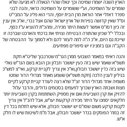
הארץ השנה ישמרו שמיטה וכך יגאלו שהרי הגאולה לא מגיעה שלא
שומרים על השמיטה, וע"י ששומרים על השמיטה כראוי, והנה לבני
ספרד דאזלי אחר הוראת מרן הבית יוסף, והרי הוא פליג על המבי"ט
וס"ל שאין קדושה בפירות של ארץ ישראל שהם אצל נכרי, וא"כ אין ענין
זה כיון דסו"ס אפשר לעשות היתר מכירה, ומהכ"ת להוציא ע"ז כסף,
ובכלל י"ל שכיון שהתורה הבטיחה וצויתי את ברכתי והארכנו שברכה זו
שייכת גם היום, א"כ ה"ה למה לעזור להם ולא לסמוך על ההבטחה של
הקב"ה וגם בזמניניו יש סיפורים מפתיעים.
והנה ראיתי במאמר השבועי ממרן הגר"מ שטרנבוך שליט"א חקת
תשפ"א שאמר שיש בזה כעין יששכר וזבלון וכן הובא בשם הגר"ש גאלי
שיש בזה כדין יששכר וזבולון,וא"כ אין צריך לקניית קרקע, ואי"צ למש"כ
בגיליון לענין הלכה (חקת תשפ"א) ששמע מאחד מגדולי הדור שמטו
משמיה אחד מגדולי הדור זצ"ל שלא רצה לעודד קניית קרקע לקיים
מצות ושבתה הארץ שכרוך לפעמים בסכומים גדולים, והדבר עלול
להזיק את קרן השביעית ואם אין מספיק השתתפות בקרן השביעית יותר
חלקאים יסמכו על היתר מכירה קרקעות יעו"ש, אבל להנ"ל אין צריך
לקנות קרקע משום שסו"ס יש יששכר וזבולון, אלא שיש לתלות בכל דין
זה במח' הפוסקים בגדר יששכר וזבולון, אבל מ"מ לשיטות שיש לו חלק
א"ש.