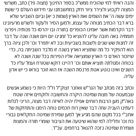
והנה ראיתי למי שהוכיח ממש"כ בספר החינוך (מצוה פד) כתב, משרשי
המצוה לקבוע ולצירר ציור חזק במחשבתנו עני חידוש העולם כי ששת
ימים עשה ה' את השמים ואת הארץ (שמות כ יא) וביום השביעי שלא
ברא דבר הכתיב מנוחה על עצמו, ולמען הסיר ולעקור ולשרש מרעיונינו
דבר הקדמות אשר יאמינו הכופרים בתורה ובו יהרסו כל פנותיה ויפרצו
חומתיה באה חובה עלינו להוציא כל זמנינו יום ויום ושנה שנה על דבר
זה למנות שש שנים ולשבות בשביעית ובכ לא יתפרד וכו' ולכן ציוה ברך
הוא להפקיר כל מה שתוציא הארץ בשנה זו מלבד השביתה בה, כדי
שיזכור האדם כי הארץ שמוציאה אליו הפירות בכל שנה ושנה לא
בכוחה וסגולתה תוציא אותם וכו' דהיינו דוקא שטורח ועמל עליו כל
השנים ואינו נוטע אטת פרנסת השנה אז הוא זוכר בוראו כי יש אדון
עליה.
וכתב בזה מכתב של הגר"ש וואזנר זצוק"ל וז"ל: היות כי נשמע אנשים
שבמעטה של מצות שמיטה היקרה והחשובה ולוקחים איזה שטח
באה"ק מען הרבות רווחים אפילו יהיה לאיזה דבר מצוה, הריני לגלות
דעתינו העניה שזה דבר שאין רוח חכמים נוחה הימנו והתחזקות של
אחב"י בכל מקום שהם מגיע אך למען שמירת שמיטה החקלאים גבורי
כח וכו' וחלילה למי שהוא שיטעה את הציבור שומרי תורה והמצות
ושמירת שמיטה נזכה להגאל ברחמים. עכ"ד.