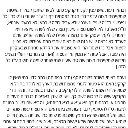
ובהאי דעות שיש ענין לקנות קרקע כתבו לבאר שיתכן לבאר השיטות
שמקיימים מצוה ע"פ דברי הגמ' בפסחים דף נ' ע"ב יש זריז ונשכר וכו'
ופירש"י בד"ה שפל ונשכר שלא עביד כולה שבתא ולא במעלי שבתא,
וז"ל: ואע"ג דלאו לשום מצוה מיכוין מצוה שלא לשמה מיהא הויא
דאמרינן לקמן יעסוק אדם במצוה ואפילו שלא לשמה יעו"ש, אולם
לענ"ד לא נראה שיש בזה שום ראיה שהרי התם אפילוש לא מכוין
למצוה אבל כ"ז שסו" הרי הוא משבית את הקרקע מחמת שבעיקרון
היה עובד, אבל עתה לא מכוין על המצוה [ואדרבה מדברי רש"י משמע
חידוש שמקיימים מצות שמיטה שע"ז שמי שומר שמיטה חושב ע"ז כל
הזמן].
ועתה ראיתי בשו"ת משנת יוסף (ח"ב בפתיחה) כתב לדון במי שאין לו
קרקע האם הוא פטור לגמרי ממצות ושבת הארץ כאילו דר בחו"ל או
שמא עליו להשתדל שתהיה לו קרקע בה ישבות בשמיטה, ומהו גודל
הקרקע שיש לו לרכוש לשם כך, ויעו"ש שדן באריכות בגדרים העולים
מהסוגיא במנחות דף מא ע"א עידנא דריתחא, והביא שם מש"כ במנ"ח
(מצוה ט') להסתפק לגבי מצות תשביתו האם היא מצות עשה שמקיים
בשב ואל תעשה שיהא החמץ מושבת מרשותו כמו שביתה בשבת ויו"ט
שהיא בשב ואל תעשה שלא יעשה מלאכה, וא"כ אינו מחוייב לחזר אחרי
חמץ כדי שיהיה לו לעבערו ולא כמו מצות ציצית, ובמנ"ח הסיק שהוא