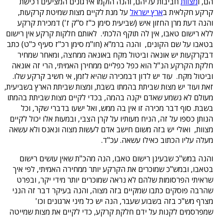
הם, ו
מצוות
חביבות עליהם, והנה הוקמו אירגונים המציעים רכישת
קרקע חקלאית ב
ארץ ישראל
על מנת לקיים מצות שמיטת קרקעות,
והנה דעת מרן החזון איש (שביעית סימן כ"ז ס"ק ז') דמכירת קרקע
ללא רישום טאבו, אין לה תוקף הלכתי. לאותם חלקות קרקע אין רישום
בטאבו על שם הקונים, והנה ברמ"א (חו"מ סימן רכ"ז סעיף כ"ט) כתב
דבקרקעות יש אונאה וביטול מקח באונאה ממחצה, ומאחר שמחיר
חלקת הקרקע הנ"ל הוא כפל כפליים ממחירן האמיתי, הרי זה אונאה
וביטול מקח. עוד יש לדון דבמכירה שהיא לזמן, אי חשיב קרקע שלו.
זאת ועוד יש מצות שביתת בהמתו בשבת, ומצות שביתת הארץ בשביעית,
מעולם לא נשמע שאדם יקנה בהמה, בכדי לקיים מצות שביתת בהמתו
בשבת. סוף דבר מכירה זו אין בה ממש, ואל ישעו בדברי שקר, וכל
הנותן כספו על זה, הניח מעותיו על קרן הצבי, ובמעות אלו יכול לקיים
מצוות, ואולי יש בזה משום חישב אדם לעשות מצוה ונאנס ולא עשאה
מעלה עליו הכתוב כאילו עשאה. עכ"ד.
והנה במש"כ שבעינן רישום טאבו, הנה מהכ"ת שאין עושים רישום
בטאבו, ובמש"כ שמוכרים את הקרקע יותר ממחירה האמיתי, לפי איך
שראיתי הפרסומות שלהם לא נראה שמוכרים יותר מידי יקר, ובפרט
שהרבה פוסקים כתבו שמקיים בזה מצוה, והנה בעיקר דבר זה הנני
מצרף מש"כ בזה בשבוע שעבר, הנה יש כל מיני ארגונים וכו'
שמפרסמים לקנות על ידם חלקת קרקע, כדי לקיים את מצות שמייטה