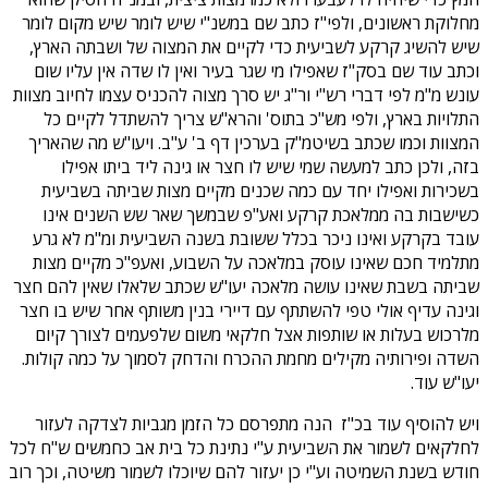
מחלוקת ראשונים, ולפי"ז כתב שם במשנ"י שיש לומר שיש מקום לומר
שיש להשיג קרקע לשביעית כדי לקיים את המצוה של ושבתה הארץ,
וכתב עוד שם בסק"ז שאפילו מי שגר בעיר ואין לו שדה אין עליו שום
עונש מ"מ לפי דברי רש"י ור"ג יש סרך מצוה להכניס עצמו לחיוב מצוות
התלויות בארץ, ולפי מש"כ בתוס' והרא"ש צריך להשתדל לקיים כל
המצוות וכמו שכתב בשיטמ"ק בערכין דף ב' ע"ב. ויעו"ש מה שהאריך
בזה, ולכן כתב למעשה שמי שיש לו חצר או גינה ליד ביתו אפילו
בשכירות ואפילו יחד עם כמה שכנים מקיים מצות שביתה בשביעית
כשישבות בה ממלאכת קרקע ואע"פ שבמשך שאר שש השנים אינו
עובד בקרקע ואינו ניכר בכלל ששובת בשנה השביעית ומ"מ לא גרע
מתלמיד חכם שאינו עוסק במלאכה על השבוע, ואעפ"כ מקיים מצות
שביתה בשבת שאינו עושה מלאכה יעו"ש שכתב שלאלו שאין להם חצר
וגינה עדיף אולי טפי להשתתף עם דיירי בנין משותף אחר שיש בו חצר
מלרכוש בעלות או שותפות אצל חלקאי משום שלפעמים לצורך קיום
השדה ופירותיה מקילים מחמת ההכרח והדחק לסמוך על כמה קולות.
יעו"ש עוד.
ויש להוסיף עוד בכ"ז הנה מתפרסם כל הזמן מגביות לצדקה לעזור
לחלקאים לשמור את השביעית ע"י נתינת כל בית אב כחמשים ש"ח לכל
חודש בשנת השמיטה וע"י כן יעזור להם שיוכלו לשמור משיטה, וכך רוב