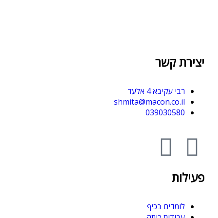
יצירת קשר
רבי עקיבא 4 אלעד
shmita@macon.co.il
039030580
פעילות
לומדים בכיף
עבודות כיתה