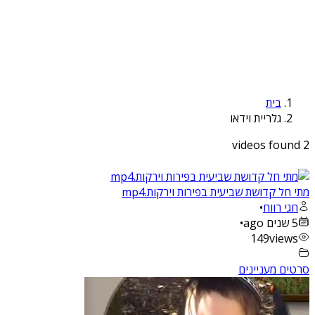
בית
גלריית וידאו
2 videos found
מתי חל קדושת שביעית בפירות וירקות.mp4
חגי רווח
•
5 שנים ago
•
149
views
סרטים מעניינים