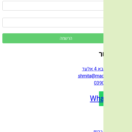
כתובת מייל
יצירת קשר
רבי עקיבא 4 אלעד
shmita@macon.co.il
039030580
Whatsapp
Youtub
פעילות
לומדים בכיף