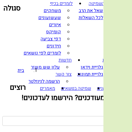
שו”ת השמיטה
לומדים בכיף
סגולה
שאל את הרב
משחקים
לכל השאלות
שעשועונים
איורים
קומיקס
דפי צביעה
חידונים
לומדים לפי נושאים
גלריות
חדשות
גלריית וידאו
עלון שש משזר
בית
גלריית תמונות
צור קשר
הרשמה לניוזלטר
רוצים
לוח זמנים
שמיטה בנושאים
מאמרים
להישאר מעודכנים? הירשמו לעדכונים!
שם
טלפון