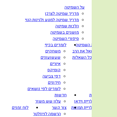
בית
על השמיטה
מדריך שמיטה לצרכן
מדריך שמיטה למטע ולגינות הנוי
הלכות שמיטה
מושגים בשמיטה
סיפורי השמיטה
שו”ת השמיטה
לומדים בכיף
שאל את הרב
משחקים
לכל השאלות
שעשועונים
איורים
קומיקס
דפי צביעה
חידונים
לומדים לפי נושאים
גלריות
חדשות
גלריית וידאו
עלון שש משזר
גלריית תמונות
צור קשר
לוח זמנים
הרשמה לניוזלטר